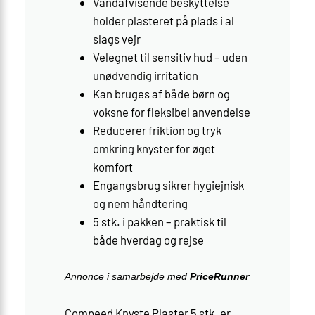
Vandafvisende beskyttelse
holder plasteret på plads i al
slags vejr
Velegnet til sensitiv hud – uden
unødvendig irritation
Kan bruges af både børn og
voksne for fleksibel anvendelse
Reducerer friktion og tryk
omkring knyster for øget
komfort
Engangsbrug sikrer hygiejnisk
og nem håndtering
5 stk. i pakken – praktisk til
både hverdag og rejse
Annonce i samarbejde med
PriceRunner
Compeed Knyste Plaster 5 stk. er