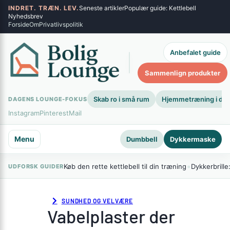
Spring
INDRET. TRÆN. LEV.
Seneste artikler
Populær guide: Kettlebell
×
Nyhedsbrev
til
Forside
Om
Privatlivspolitik
indhold
Anbefalet guide
Søg
Sammenlign produkter
Skab ro i små rum
Hjemmetræning i dit
DAGENS LOUNGE-FOKUS
Instagram
Pinterest
Mail
Menu
Dumbbell
Dykkermaske
•
Køb den rette kettlebell til din træning
Dykkerbrille
UDFORSK GUIDER
SUNDHED OG VELVÆRE
Vabelplaster der