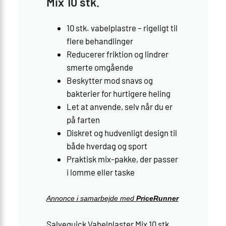
Mix 10 stk.
10 stk. vabelplastre – rigeligt til
flere behandlinger
Reducerer friktion og lindrer
smerte omgående
Beskytter mod snavs og
bakterier for hurtigere heling
Let at anvende, selv når du er
på farten
Diskret og hudvenligt design til
både hverdag og sport
Praktisk mix-pakke, der passer
i lomme eller taske
Annonce i samarbejde med
PriceRunner
Salvequick Vabelplaster Mix 10 stk.