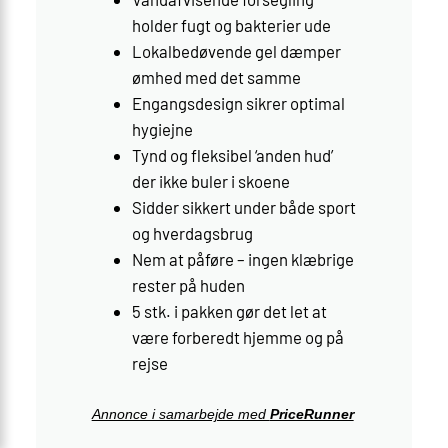
holder fugt og bakterier ude
Lokalbedøvende gel dæmper
ømhed med det samme
Engangs­design sikrer optimal
hygiejne
Tynd og fleksibel ‘anden hud’
der ikke buler i skoene
Sidder sikkert under både sport
og hverdagsbrug
Nem at påføre – ingen klæbrige
rester på huden
5 stk. i pakken gør det let at
være forberedt hjemme og på
rejse
Annonce i samarbejde med
PriceRunner