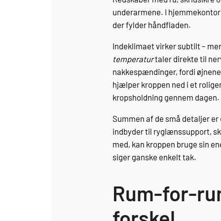
underarmene. I hjemmekontore
der fylder håndfladen.
Indeklimaet virker subtilt – men
temperatur
taler direkte til n
nakkespændinger, fordi øjnene
hjælper kroppen ned i et rolig
kropsholdning gennem dagen.
Summen af de små detaljer er 
indbyder til ryglænssupport, sk
med, kan kroppen bruge sin en
siger ganske enkelt tak.
Rum-for-rum
forskel