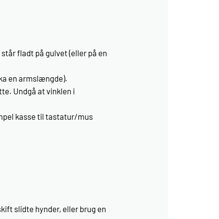
står fladt på gulvet (eller på en
irka en armslængde).
e. Undgå at vinklen i
mpel kasse til tastatur/mus
ift slidte hynder, eller brug en