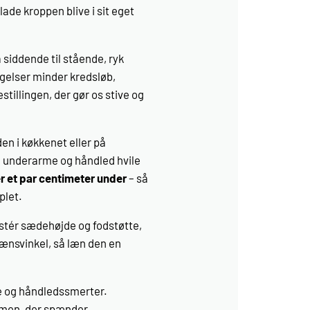
de kroppen blive i sit eget
ra siddende til stående, ryk
ægelser minder kredsløb,
stillingen, der gør os stive og
den i køkkenet eller på
n underarme og håndled hvile
er et par centimeter under
– så
plet.
 Justér sædehøjde og fodstøtte,
glænsvinkel, så læn den en
e og håndledssmerter.
emmen, der spænder