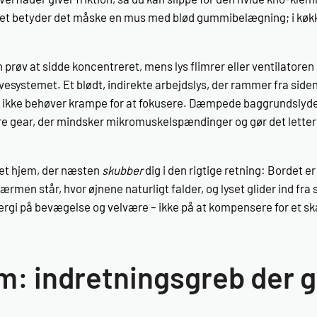
t betyder det måske en mus med blød gummibelægning; i køkke
 prøv at sidde koncentreret, mens lys flimrer eller ventilatoren 
ervesystemet. Et blødt, indirekte arbejdslys, der rammer fra sid
 ikke behøver krampe for at fokusere. Dæmpede baggrundslyde 
ere gear, der mindsker mikromuskelspændinger og gør det letter
et hjem, der næsten
skubber
dig i den rigtige retning: Bordet er
ærmen står, hvor øjnene naturligt falder, og lyset glider ind fra
ergi på bevægelse og velvære – ikke på at kompensere for et s
: indretningsgreb der g