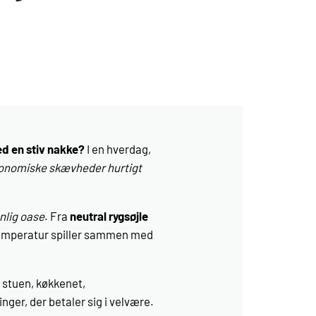
ed en stiv nakke?
I en hverdag,
onomiske skævheder hurtigt
nlig oase
. Fra
neutral rygsøjle
g temperatur spiller sammen med
 stuen, køkkenet,
inger, der betaler sig i velvære.