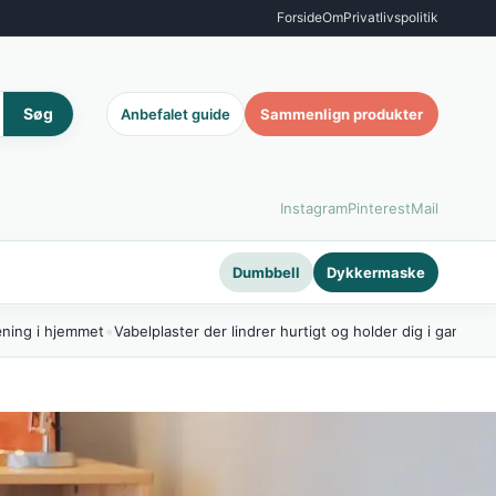
Forside
Om
Privatlivspolitik
Søg
Anbefalet guide
Sammenlign produkter
Instagram
Pinterest
Mail
Dumbbell
Dykkermaske
•
æning i hjemmet
Vabelplaster der lindrer hurtigt og holder dig i gang