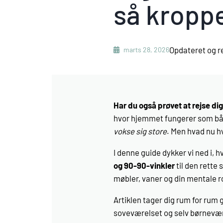
så kroppe
Opdateret og r
marts 28, 2026
Har du også prøvet at rejse d
hvor hjemmet fungerer som både
vokse sig store
. Men hvad nu h
I denne guide dykker vi ned i, 
og 90-90-vinkler
til den rette
møbler, vaner og din mentale r
Artiklen tager dig rum for ru
soveværelset og selv børnevær