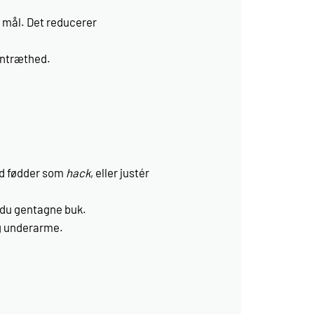
 mål. Det reducerer
entræthed.
ed fødder som
hack
, eller justér
r du gentagne buk.
og underarme.