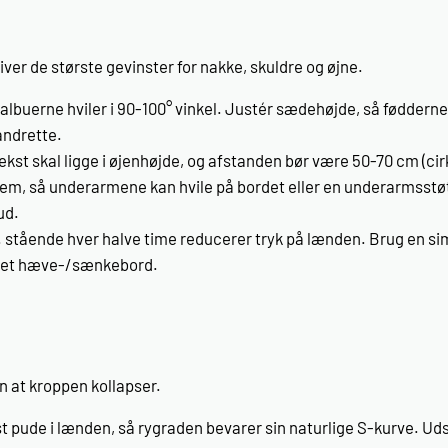
ver de største gevinster for nakke, skuldre og øjne.
 albuerne hviler i 90-100° vinkel. Justér sædehøjde, så fødderne 
andrette.
tekst skal ligge i øjenhøjde, og afstanden bør være 50-70 cm (c
em, så underarmene kan hvile på bordet eller en underarmsstøtt
ud.
 stående hver halve time reducerer tryk på lænden. Brug en si
r i et hæve-/sænkebord.
n at kroppen kollapser.
t pude i lænden, så rygraden bevarer sin naturlige S-kurve. Udsk