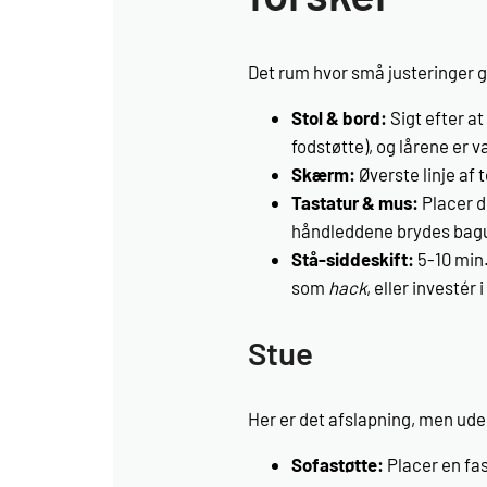
Det rum hvor små justeringer gi
Stol & bord:
Sigt efter at
fodstøtte), og lårene er v
Skærm:
Øverste linje af 
Tastatur & mus:
Placer d
håndleddene brydes bag
Stå-siddeskift:
5-10 min.
som
hack
, eller investé
Stue
Her er det afslapning, men ude
Sofastøtte:
Placer en fas