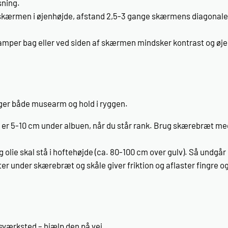
sning.
skærmen i øjenhøjde, afstand 2,5-3 gange skærmens diagonale
mper bag eller ved siden af skærmen mindsker kontrast og øj
ger både musearm og hold i ryggen.
e er 5-10 cm under albuen, når du står rank. Brug skærebræt m
g olie skal stå i hoftehøjde (ca. 80-100 cm over gulv). Så undgå
 under skærebræt og skåle giver friktion og aflaster fingre 
­værksted – hjælp den på vej.