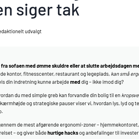
n siger tak
edaktionelt udvalgt
ig fra sofaen med ømme skuldre eller at slutte arbejdsdagen m
 kontor, fitness­center, restaurant og legeplads,
kan små erg
vis din indretning kunne arbejde
med
dig – ikke imod dig?
hvordan du med simple greb kan forvandle din bolig til en
kropsve
 skærmhøjde og strategiske pauser viser vi, hvordan lys, lyd o
o.
m gennem de mest afgørende ergonomi-zoner – hjemmekontoret,
elset – og giver både
hurtige hacks
og anbefalinger til invester