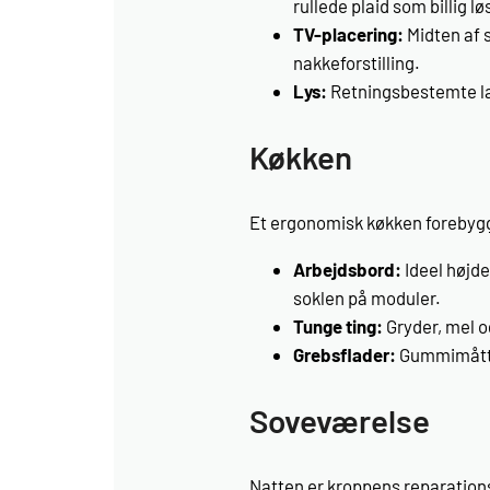
rullede plaid som billig lø
TV-placering:
Midten af 
nakkeforstilling.
Lys:
Retningsbestemte la
Køkken
Et ergonomisk køkken forebyg
Arbejdsbord:
Ideel højd
soklen på moduler.
Tunge ting:
Gryder, mel o
Grebsflader:
Gummimåtter
Soveværelse
Natten er kroppens reparations