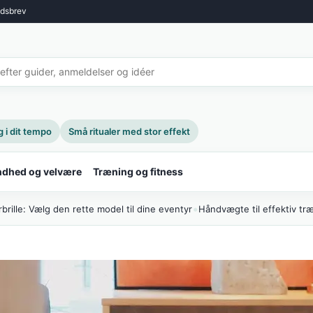
dsbrev
i dit tempo
Små ritualer med stor effekt
dhed og velvære
Træning og fitness
•
brille: Vælg den rette model til dine eventyr
Håndvægte til effektiv tr