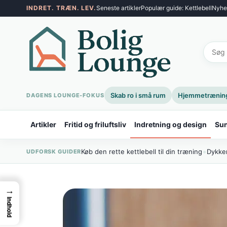
Spring
INDRET. TRÆN. LEV.
Seneste artikler
Populær guide: Kettlebell
Nyhe
til
indhold
Skab ro i små rum
Hjemmetræning 
DAGENS LOUNGE-FOKUS
Artikler
Fritid og friluftsliv
Indretning og design
Sun
•
Køb den rette kettlebell til din træning
Dykker
UDFORSK GUIDER
→
Indhold