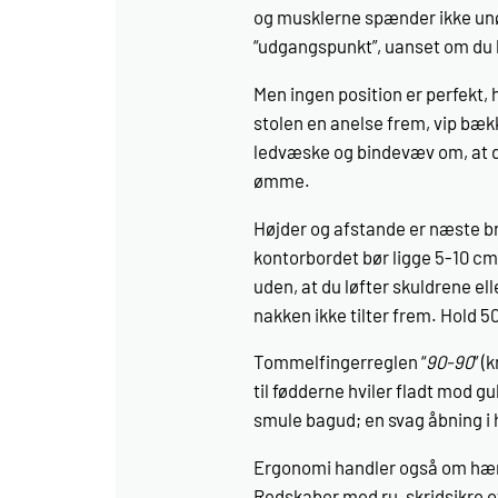
og musklerne spænder ikke unød
“udgangspunkt”, uanset om du la
Men ingen position er perfekt, h
stolen en anelse frem, vip bæk
ledvæske og bindevæv om, at de 
ømme.
Højder og afstande er næste bri
kontorbordet bør ligge 5-10 c
uden, at du løfter skuldrene e
nakken ikke tilt­er frem. Hol
Tommelfingerreglen “
90-90
” (
til fødderne hviler fladt mod gu
smule bagud; en svag åbning i 
Ergonomi handler også om hæ
Redskaber med ru, skridsikre o