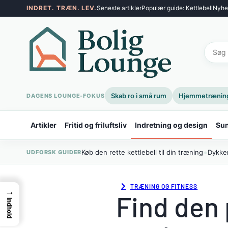
Spring
INDRET. TRÆN. LEV.
Seneste artikler
Populær guide: Kettlebell
Nyhe
til
indhold
Skab ro i små rum
Hjemmetræning 
DAGENS LOUNGE-FOKUS
Artikler
Fritid og friluftsliv
Indretning og design
Sun
•
Køb den rette kettlebell til din træning
Dykker
UDFORSK GUIDER
TRÆNING OG FITNESS
→
Find den 
Indhold