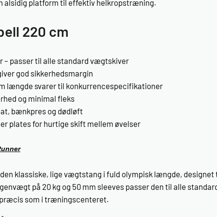
 alsidig platform til effektiv helkropstræning.
bell 220 cm
– passer til alle standard vægtskiver
giver god sikkerhedsmargin
 længde svarer til konkurrencespecifikationer
arhed og minimal fleks
quat, bænkpres og dødløft
er plates for hurtige skift mellem øvelser
Runner
den klassiske, lige vægtstang i fuld olympisk længde, designet t
egenvægt på 20 kg og 50 mm sleeves passer den til alle standa
 præcis som i træningscenteret.