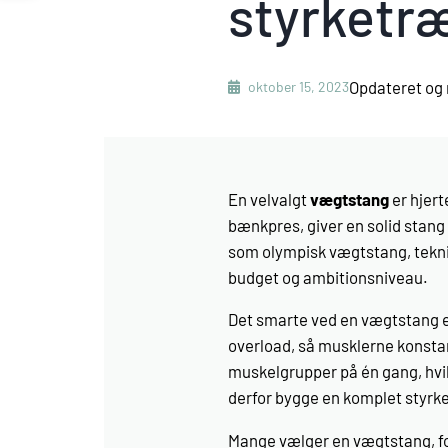
styrketr
Opdateret og 
oktober 15, 2023
En velvalgt
vægtstang
er hjert
bænkpres, giver en solid stang d
som olympisk vægtstang, tekni
budget og ambitionsniveau.
Det smarte ved en vægtstang e
overload, så musklerne konstan
muskelgrupper på én gang, hvil
derfor bygge en komplet styrk
Mange vælger en vægtstang, ford