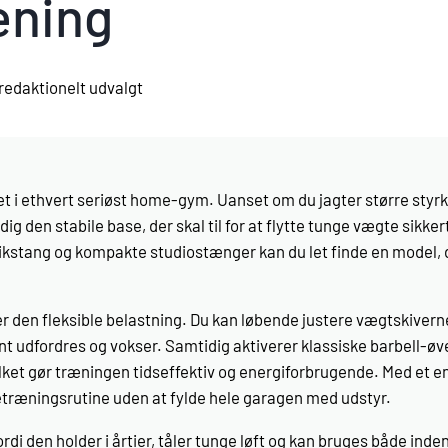
æning
redaktionelt udvalgt
et i ethvert seriøst home-gym. Uanset om du jagter større styrke
ig den stabile base, der skal til for at flytte tunge vægte sikke
kstang og kompakte studiostænger kan du let finde en model, 
r den fleksible belastning. Du kan løbende justere vægtskiver
t udfordres og vokser. Samtidig aktiverer klassiske barbell-øve
ket gør træningen tids­effektiv og energiforbrugende. Med et 
etræningsrutine uden at fylde hele garagen med udstyr.
i den holder i årtier, tåler tunge løft og kan bruges både inde