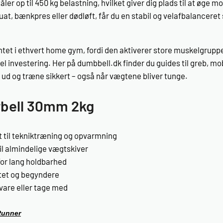
ler op til 450 kg belastning, hvilket giver dig plads til at øge
t, bænkpres eller dødløft, får du en stabil og velafbalanceret 
t i ethvert home gym, fordi den aktiverer store muskelgrupper
 investering. Her på dumbbell.dk finder du guides til greb, mo
ud og træne sikkert – også når vægtene bliver tunge.
rbell 30mm 2kg
t til tekniktræning og opvarmning
l almindelige vægtskiver
for lang holdbarhed
itet og begyndere
are eller tage med
Runner