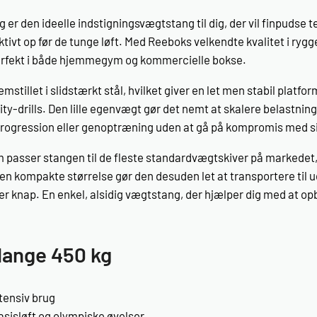
er den ideelle indstigningsvægtstang til dig, der vil finpudse 
tivt op før de tunge løft. Med Reeboks velkendte kvalitet i rygge
erfekt i både hjemmegym og kommercielle bokse.
mstillet i slidstærkt stål, hvilket giver en let men stabil platfor
ty-drills. Den lille egenvægt gør det nemt at skalere belastni
rogression eller genoptræning uden at gå på kompromis med s
passer stangen til de fleste standardvægtskiver på markedet,
Den kompakte størrelse gør den desuden let at transportere til 
er knap. En enkel, alsidig vægtstang, der hjælper dig med at opb
lange 450 kg
ntensiv brug
asisløft og olympiske øvelser