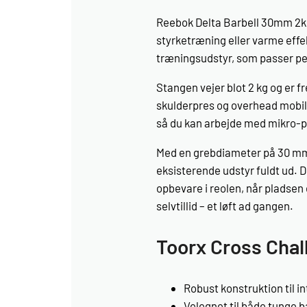
Reebok Delta Barbell 30mm 2kg 
styrketræning eller varme effek
træningsudstyr, som passer p
Stangen vejer blot 2 kg og er fre
skulderpres og overhead mobili
så du kan arbejde med mikro-p
Med en grebdiameter på 30 mm 
eksisterende udstyr fuldt ud. 
opbevare i reolen, når pladsen 
selvtillid – et løft ad gangen.
Toorx Cross Chal
Robust konstruktion til i
Velegnet til både tunge b