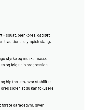
ft – squat, bænkpres, dødløft
n traditionel olympisk stang,
bygge styrke og muskelmasse
ten og følge din progression
g hip thrusts, hvor stabilitet
greb sikrer, at du kan fokusere
t første garagegym, giver