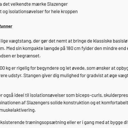
fra det velkendte mærke Slazenger
ft og isolationsøvelser for hele kroppen
Runner
lige vægtstang, der gør det nemt at bringe de klassiske basislø
gym. Med sin kompakte længde på 180 cm fylder den mindre end e
pladsen er begrænset.
00 kg er rigelig for begyndere og let øvede, som ønsker at op
rere udstyr. Stangen giver dig mulighed for gradvist at øge væg
også ideel til isolationsøvelser som biceps-curls, skulder­pres o
nationen af Slazengers solide konstruktion og et komfortabelt 
 muskelaktivering.
eksisterende træningsopsætning eller er i gang med at bygge di