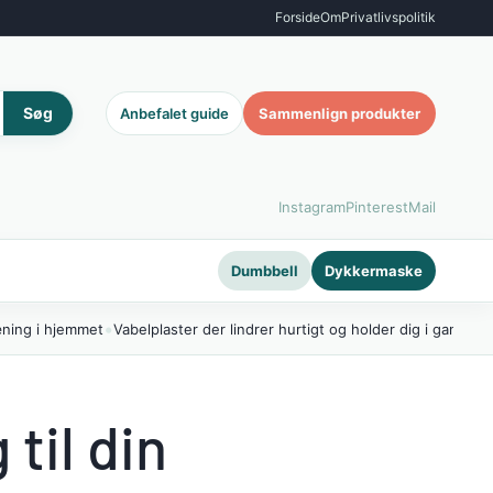
Forside
Om
Privatlivspolitik
Søg
Anbefalet guide
Sammenlign produkter
Instagram
Pinterest
Mail
Dumbbell
Dykkermaske
•
æning i hjemmet
Vabelplaster der lindrer hurtigt og holder dig i gang
til din