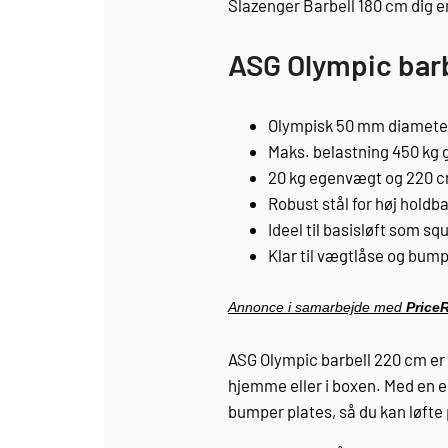
Slazenger Barbell 180 cm dig en
ASG Olympic bar
Olympisk 50 mm diameter 
Maks. belastning 450 kg 
20 kg egenvægt og 220 cm
Robust stål for høj holdb
Ideel til basisløft som s
Klar til vægtlåse og bump
Annonce i samarbejde med
Price
ASG Olympic barbell 220 cm er 
hjemme eller i boxen. Med en 
bumper plates, så du kan løfte