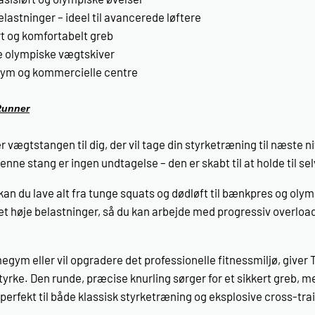
elastninger – ideel til avancerede løftere
rt og komfortabelt greb
e olympiske vægtskiver
gym og kommercielle centre
Runner
 vægtstangen til dig, der vil tage din styrketræning til næste 
enne stang er ingen undtagelse – den er skabt til at holde til 
 du lave alt fra tunge squats og dødløft til bænkpres og olymp
et høje belastninger, så du kan arbejde med progressiv overlo
ym eller vil opgradere det professionelle fitnessmiljø, giver 
styrke. Den runde, præcise knurling sørger for et sikkert greb, m
 perfekt til både klassisk styrketræning og eksplosive cross-tra