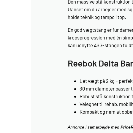
Den massive stålkonstruktion tå
Uanset om du arbejder med squa
holde teknik og tempo i top.
En god vægtstang er fundamente
kropsprogression med én simpel
kan udnytte ASG-stangen fuldt 
Reebok Delta Ba
Let vægt på 2 kg – perfek
30 mm diameter passer ti
Robust stål­konstruktion 
Velegnet til rehab, mobil
Kompakt og nem at opbev
Annonce i samarbejde med
Price