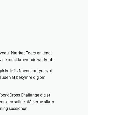
niveau. Mærket Toorx er kendt
selv de mest krævende workouts.
iske løft. Navnet antyder, at
ad uden at bekymre dig om
Toorx Cross Challange dig et
ens den solide stålkerne sikrer
ining sessioner.