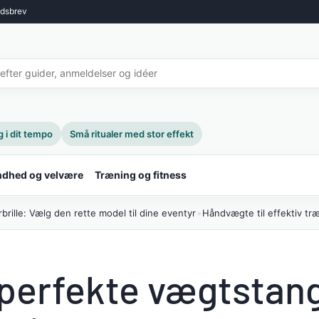
dsbrev
i dit tempo
Små ritualer med stor effekt
dhed og velvære
Træning og fitness
•
brille: Vælg den rette model til dine eventyr
Håndvægte til effektiv tr
perfekte vægtstang 