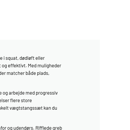
 i squat, dødløft eller
rt og effektivt. Med muligheder
der matcher både plads,
ne og arbejde med progressiv
lser flere store
enkelt vægtstangssæt kan du
nfor og udendørs. Rifflede greb