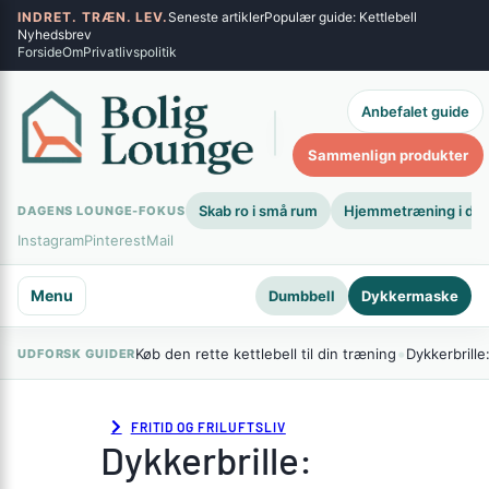
Spring
INDRET. TRÆN. LEV.
Seneste artikler
Populær guide: Kettlebell
×
Nyhedsbrev
til
Forside
Om
Privatlivspolitik
indhold
Anbefalet guide
Søg
Sammenlign produkter
Skab ro i små rum
Hjemmetræning i dit
DAGENS LOUNGE-FOKUS
Instagram
Pinterest
Mail
Menu
Dumbbell
Dykkermaske
•
Køb den rette kettlebell til din træning
Dykkerbrille
UDFORSK GUIDER
FRITID OG FRILUFTSLIV
Dykkerbrille: