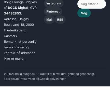
Bolig Lounge udgives
Instagram
af
BGGD Digital
, CVR:
Pinterest
Søg
34482853
.
Adresse: Dalgas
Mail
RSS
Boulevard 48, 2000
Frederiksberg,
Danmark.
Bemærk, at personlig
henvendelse og
kontakt på adressen
ikke er mulig.
© 2026 boliglounge.dk · Skabt til at blive læst, gemt og genbesøgt.
Forside
Om
Privatlivspolitik
Cookieoplysninger