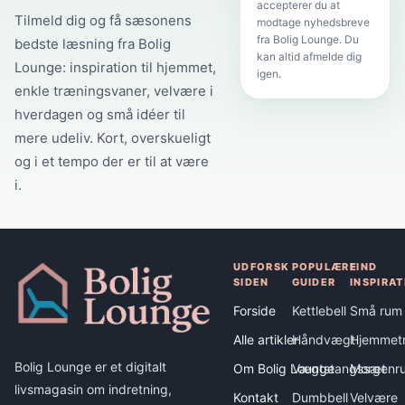
accepterer du at
Tilmeld dig og få sæsonens
modtage nyhedsbreve
fra Bolig Lounge. Du
bedste læsning fra Bolig
kan altid afmelde dig
Lounge: inspiration til hjemmet,
igen.
enkle træningsvaner, velvære i
hverdagen og små idéer til
mere udeliv. Kort, overskueligt
og i et tempo der er til at være
i.
UDFORSK
POPULÆRE
FIND
SIDEN
GUIDER
INSPIRAT
Forside
Kettlebell
Små rum
Alle artikler
Håndvægt
Hjemmet
Bolig Lounge er et digitalt
Om Bolig Lounge
Vægtstangssæt
Morgenru
livsmagasin om indretning,
Kontakt
Dumbbell
Velvære