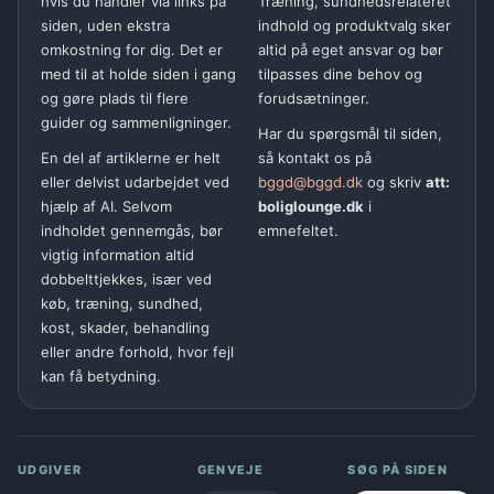
hvis du handler via links på
Træning, sundhedsrelateret
siden, uden ekstra
indhold og produktvalg sker
omkostning for dig. Det er
altid på eget ansvar og bør
med til at holde siden i gang
tilpasses dine behov og
og gøre plads til flere
forudsætninger.
guider og sammenligninger.
Har du spørgsmål til siden,
En del af artiklerne er helt
så kontakt os på
eller delvist udarbejdet ved
bggd@bggd.dk
og skriv
att:
hjælp af AI. Selvom
boliglounge.dk
i
indholdet gennemgås, bør
emnefeltet.
vigtig information altid
dobbelttjekkes, især ved
køb, træning, sundhed,
kost, skader, behandling
eller andre forhold, hvor fejl
kan få betydning.
UDGIVER
GENVEJE
SØG PÅ SIDEN