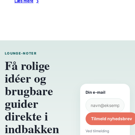
:
Læs mere
Om
LOUNGE-NOTER
Få rolige
idéer og
brugbare
Din e-mail
guider
direkte i
Tilmeld nyhedsbrev
indbakken
Ved tilmelding