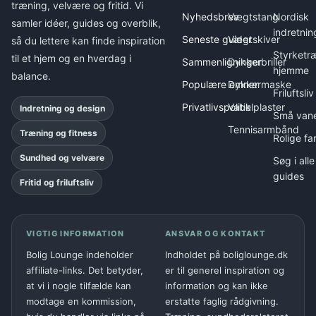
træning, velvære og fritid. Vi
Nyhedsbrev
Vægtstang
Nordisk
samler idéer, guides og overblik,
indretnin
Seneste guider
Vægtskiver
så du lettere kan finde inspiration
Styrketr
til et hjem og en hverdag i
Sammenligninger
Dykkerbriller
hjemme
balance.
Populære emner
Dykkermaske
Friluftsliv
Privatlivspolitik
Vabelplaster
Indretning og design
Små van
Tennisarmbånd
Træning og fitness
Rolige fa
Sundhed og velvære
Søg i alle
guides
Fritid og friluftsliv
VIGTIG INFORMATION
ANSVAR OG KONTAKT
Bolig Lounge indeholder
Indholdet på boliglounge.dk
affiliate-links. Det betyder,
er til generel inspiration og
at vi i nogle tilfælde kan
information og kan ikke
modtage en kommission,
erstatte faglig rådgivning.