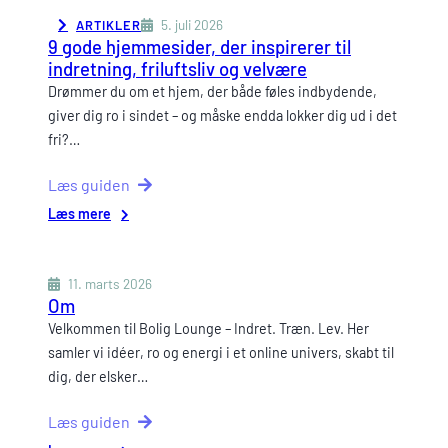
5. juli 2026
ARTIKLER
9 gode hjemmesider, der inspirerer til
indretning, friluftsliv og velvære
Drømmer du om et hjem, der både føles indbydende,
giver dig ro i sindet – og måske endda lokker dig ud i det
fri?…
Læs guiden
:
Læs mere
9
gode
hjemmesider,
11. marts 2026
der
Om
inspirerer
Velkommen til Bolig Lounge – Indret. Træn. Lev. Her
til
samler vi idéer, ro og energi i et online univers, skabt til
indretning,
dig, der elsker…
friluftsliv
og
Læs guiden
velvære