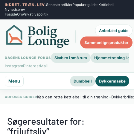
Spring
INDRET. TRÆN. LEV.
Seneste artikler
Populær guide: Kettlebell
Nyhedsbrev
til
Forside
Om
Privatlivspolitik
indhold
Anbefalet guide
Søg
Sammenlign produkter
Skab ro i små rum
Hjemmetræning i dit
DAGENS LOUNGE-FOKUS
Instagram
Pinterest
Mail
Menu
Dumbbell
Dykkermaske
•
Køb den rette kettlebell til din træning
Dykkerbrille
UDFORSK GUIDER
Søgeresultater for:
“friluftsliv”