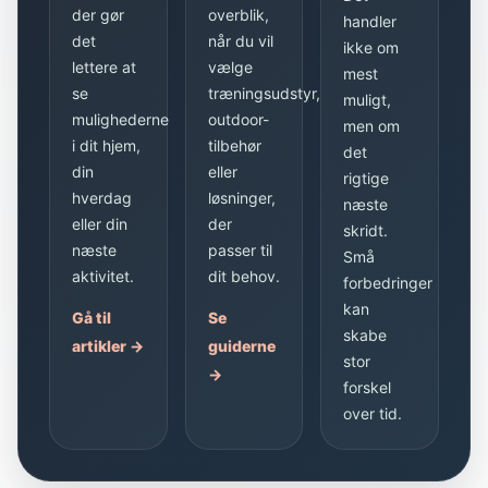
der gør
overblik,
handler
det
når du vil
ikke om
lettere at
vælge
mest
se
træningsudstyr,
muligt,
mulighederne
outdoor-
men om
i dit hjem,
tilbehør
det
din
eller
rigtige
hverdag
løsninger,
næste
eller din
der
skridt.
næste
passer til
Små
aktivitet.
dit behov.
forbedringer
kan
Gå til
Se
skabe
artikler →
guiderne
stor
→
forskel
over tid.