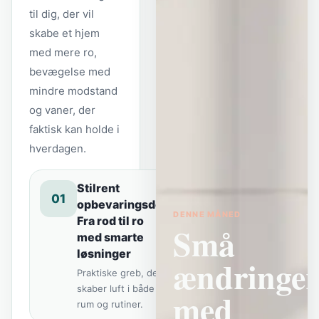
til dig, der vil
skabe et hjem
med mere ro,
bevægelse med
mindre modstand
og vaner, der
faktisk kan holde i
hverdagen.
Stilrent
01
opbevaringsdesign:
DENNE MÅNED
Fra rod til ro
Små
med smarte
løsninger
ændringe
Praktiske greb, der
skaber luft i både
med
rum og rutiner.