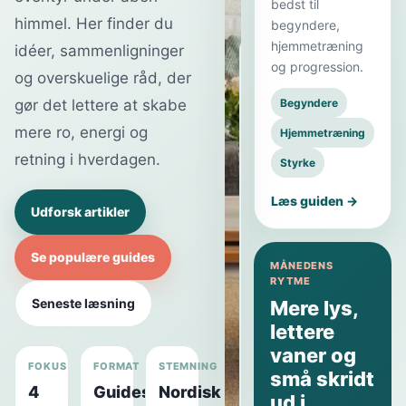
bedst til
himmel. Her finder du
begyndere,
hjemmetræning
idéer, sammenligninger
UGENS
og progression.
LÆSNING
og overskuelige råd, der
Nordisk
gør det lettere at skabe
Begyndere
minimalisme
mere ro, energi og
Hjemmetræning
i
retning i hverdagen.
Styrke
praksis:
Skab
Læs guiden →
Udforsk artikler
ro
og
Se populære guides
funktion
MÅNEDENS
RYTME
i
Seneste læsning
Mere lys,
hjemmet
lettere
Få
vaner og
greb
FOKUS
FORMAT
STEMNING
små skridt
til
4
Guides
Nordisk
ud i
at