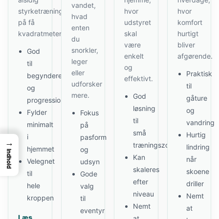
vandet,
styrketræning
hvor
hvor
hvad
på få
udstyret
komfort
enten
kvadratmeter.
skal
hurtigt
du
være
bliver
snorkler,
God
enkelt
afgørende.
leger
til
og
eller
Praktisk
begyndere
effektivt.
udforsker
til
og
mere.
God
gåture
progression
løsning
og
Fylder
Fokus
til
vandring
minimalt
på
små
Hurtig
i
pasform
→
træningszoner
lindring
hjemmet
og
Indhold
Kan
når
Velegnet
udsyn
skaleres
skoene
til
Gode
efter
driller
hele
valg
niveau
Nemt
kroppen
til
Nemt
at
eventyr
Læs
at