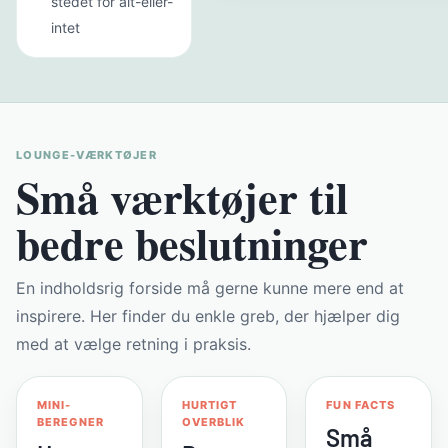
stedet for alt-eller-
intet
LOUNGE-VÆRKTØJER
Små værktøjer til
bedre beslutninger
En indholdsrig forside må gerne kunne mere end at
inspirere. Her finder du enkle greb, der hjælper dig
med at vælge retning i praksis.
MINI-
HURTIGT
FUN FACTS
BEREGNER
OVERBLIK
Små