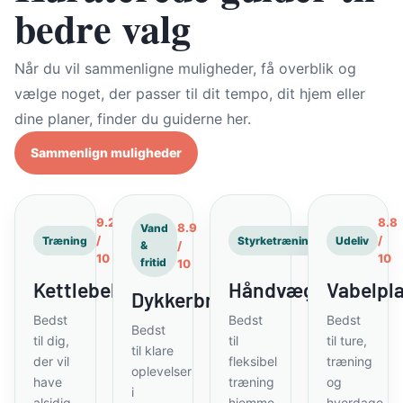
bedre valg
Når du vil sammenligne muligheder, få overblik og
vælge noget, der passer til dit tempo, dit hjem eller
dine planer, finder du guiderne her.
Sammenlign muligheder
9.2
9.1
8.8
8.9
Vand
/
/
/
Træning
Styrketræning
Udeliv
/
&
10
10
10
fritid
10
Kettlebell
Håndvægte
Vabelpla
Dykkerbriller
Bedst
Bedst
Bedst
Bedst
til dig,
til
til ture,
til klare
der vil
fleksibel
træning
oplevelser
have
træning
og
i
alsidig
hjemme,
hverdage,