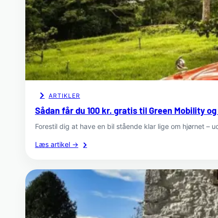
til
indretning,
friluftsliv
og
velvære
ARTIKLER
Sådan får du 100 kr. gratis til Green Mobility 
Forestil dig at have en bil stående klar lige om hjørnet 
:
Læs artikel →
Sådan
får
du
100
kr.
gratis