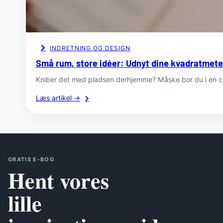
INDRETNING OG DESIGN
Små rum, store idéer: Udnyt dine kvadratmete
Kniber det med pladsen derhjemme? Måske bor du i en c
:
Læs artikel →
Små
rum,
store
idéer:
Udnyt
GRATIS E-BOG
dine
Hent vores
kvadratmeter
optimalt
lille