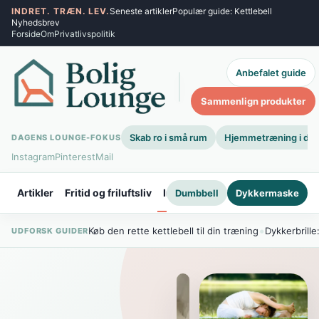
Spring
INDRET. TRÆN. LEV.
Seneste artikler
Populær guide: Kettlebell
Nyhedsbrev
til
Forside
Om
Privatlivspolitik
indhold
Anbefalet guide
Søg
Sammenlign produkter
Skab ro i små rum
Hjemmetræning i dit
DAGENS LOUNGE-FOKUS
Instagram
Pinterest
Mail
Artikler
Fritid og friluftsliv
Indretning og design
Sundhed
Dumbbell
Dykkermaske
•
Køb den rette kettlebell til din træning
Dykkerbrille
UDFORSK GUIDER