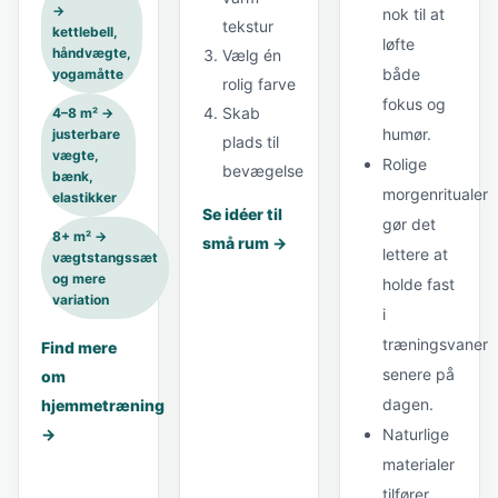
→
nok til at
tekstur
kettlebell,
løfte
håndvægte,
Vælg én
både
yogamåtte
rolig farve
fokus og
Skab
4–8 m² →
humør.
justerbare
plads til
vægte,
Rolige
bevægelse
bænk,
morgenritualer
elastikker
Se idéer til
gør det
8+ m² →
små rum →
lettere at
vægtstangssæt
og mere
holde fast
variation
i
træningsvaner
Find mere
senere på
om
dagen.
hjemmetræning
→
Naturlige
materialer
tilfører