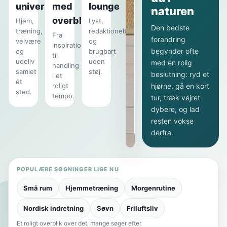
universer
med
lounge
skabe
naturen
overblik
et
Hjem,
Lyst,
Den bedste
træning,
redaktionelt
lettere
Fra
forandring
velvære
og
udtryk
inspiration
begynder ofte
og
brugbart
uden
til
udeliv
uden
med én rolig
handling
at
samlet
støj.
beslutning: ryd et
i et
gøre
ét
roligt
hjørne, gå en kort
hjemmet
sted.
tempo.
tur, træk vejret
koldt
dybere, og lad
eller
resten vokse
upersonligt.
derfra.
POPULÆRE SØGNINGER LIGE NU
Små rum
Hjemmetræning
Morgenrutine
Nordisk indretning
Søvn
Friluftsliv
Et roligt overblik over det, mange søger efter