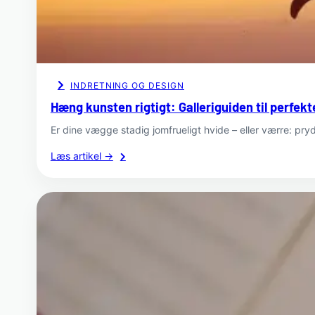
hjemmet
INDRETNING OG DESIGN
Hæng kunsten rigtigt: Galleriguiden til perfek
Er dine vægge stadig jomfrueligt hvide – eller værre: p
:
Læs artikel →
Hæng
kunsten
rigtigt:
Galleriguiden
til
perfekte
vægge