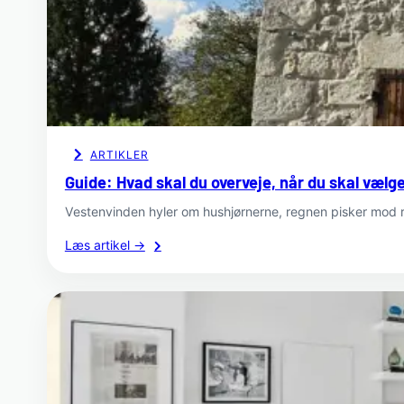
til
Green
Mobility
og
gør
hverdagen
mere
fleksibel
ARTIKLER
Guide: Hvad skal du overveje, når du skal vælg
Vestenvinden hyler om hushjørnerne, regnen pisker mod r
:
Læs artikel →
Guide:
Hvad
skal
du
overveje,
når
du
skal