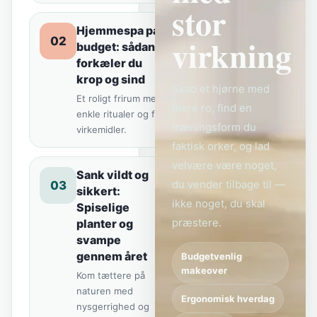
stor
Hjemmespa på
virkning
02
budget: sådan
forkæler du
krop og sind
Skab et hjørne med
Et roligt frirum med
mere ro, find en
enkle ritualer og få
træningsform du
virkemidler.
faktisk orker, og lad
velvære være noget,
Sank vildt og
du vender tilbage til —
03
sikkert:
ikke noget, du skal
Spiselige
præstere.
planter og
svampe
gennem året
Budgetvenlig
makeover
Kom tættere på
naturen med
Ergonomisk hverdag
nysgerrighed og