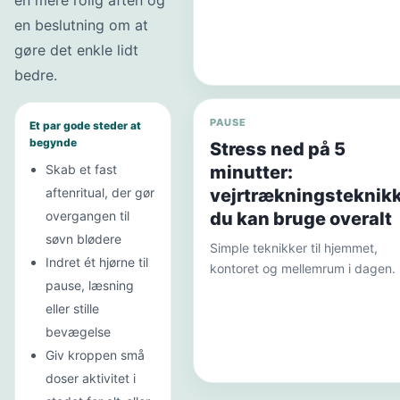
en mere rolig aften og
en beslutning om at
gøre det enkle lidt
bedre.
PAUSE
Et par gode steder at
begynde
Stress ned på 5
minutter:
Skab et fast
vejrtrækningsteknik
aftenritual, der gør
du kan bruge overalt
overgangen til
søvn blødere
Simple teknikker til hjemmet,
Indret ét hjørne til
kontoret og mellemrum i dagen.
pause, læsning
eller stille
bevægelse
Giv kroppen små
doser aktivitet i