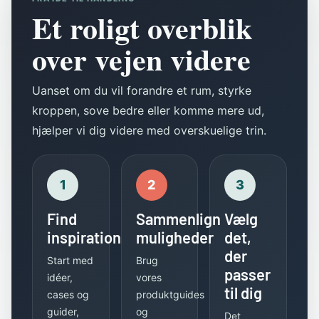
Et roligt overblik
over vejen videre
Uanset om du vil forandre et rum, styrke
kroppen, sove bedre eller komme mere ud,
hjælper vi dig videre med overskuelige trin.
1
2
3
Find
Sammenlign
Vælg
inspiration
muligheder
det,
der
Start med
Brug
passer
idéer,
vores
til dig
cases og
produktguides
guider,
og
Det