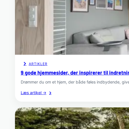
ARTIKLER
9 gode hjemmesider, der inspirerer til indretnin
Drømmer du om et hjem, der både føles indbydende, giver
:
Læs artikel →
9
gode
hjemmesider,
der
inspirerer