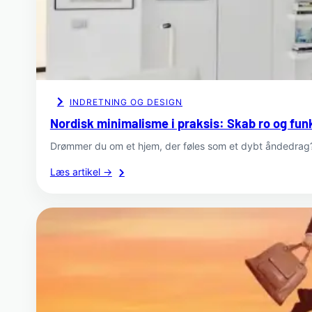
vælge
tagrenovering
i
Holstebro?
INDRETNING OG DESIGN
Nordisk minimalisme i praksis: Skab ro og fun
Drømmer du om et hjem, der føles som et dybt åndedrag? I
:
Læs artikel →
Nordisk
minimalisme
i
praksis:
Skab
ro
og
funktion
i