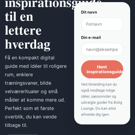
inspirationsguide
til en
Dit navn
lettere
hverdag
Din e-mail
Få en kompakt digital
guide med idéer til roligere
Hent
inspirationsguiden
rum, enklere
træningsvaner, blide
Ved tilmelding kan du
også modtage rolige
velværeritualer og små
idéer, sæsonnoter og
måder at komme mere ud.
udvalgte guider fra Bolig
Perfekt som et første
Lounge. Du kan altid
afmelde dig igen.
overblik, du kan vende
tilbage til.