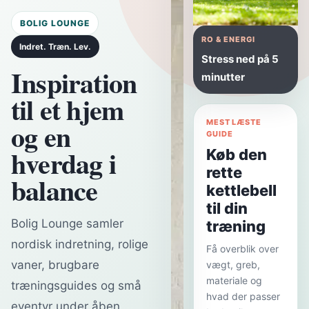
BOLIG LOUNGE
RO & ENERGI
Indret. Træn. Lev.
Stress ned på 5
Inspiration
minutter
til et hjem
og en
MEST LÆSTE
GUIDE
hverdag i
Køb den
rette
balance
kettlebell
til din
Bolig Lounge samler
træning
nordisk indretning, rolige
Få overblik over
vaner, brugbare
vægt, greb,
materiale og
træningsguides og små
hvad der passer
eventyr under åben