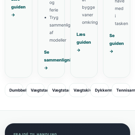
have
og
guiden
bygge
med
ferie
→
vaner
i
Tryg
omkring
tasken
sammenligning
af
Læs
Se
modeller
guiden
guiden
→
→
Se
sammenligning
→
Dumbbell
Vægtstang
Vægtstangssæt
Vægtskiver
Dykkermaske
Tennisar
FRA IDÉ TIL HANDLING