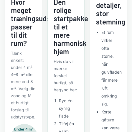
Hvor
Den
detaljer,
meget
rolige
stor
træningsudstyr
startpakke
stemning
passer
til et
Et rum
til dit
mere
virker
rum?
harmonisk
ofte
hjem
Tænk
større,
enkelt:
Hvis du vil
når
under 4 m²,
mærke
gulvfladen
4–8 m² eller
forskel
får mere
mere end 8
hurtigt, så
luft
m². Vælg din
begynd her:
zone og få
omkring
Ryd én
et hurtigt
sig.
synlig
forslag til
Korte
flade
udstyrstype.
gåture
Tilføj én
kan være
Under 4 m²
varm